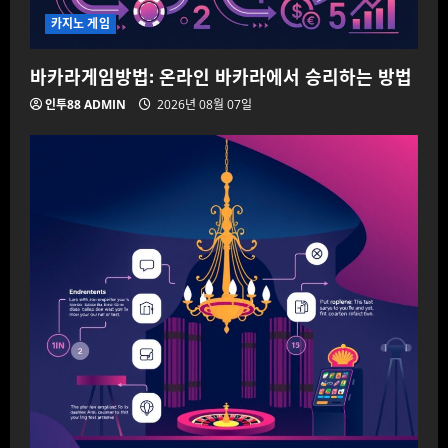
카지노 게임
바카라게임방법: 온라인 바카라에서 승리하는 방법
인투88 ADMIN
2026년 08월 07일