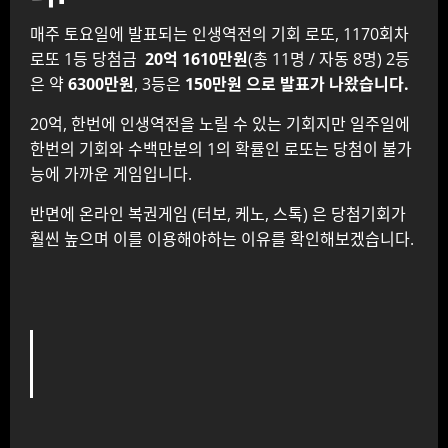
매주 토요일에 발표되는 인생역전의 기회 로또, 1170회차
로또 1등 당첨금
20억 1610만원
(총 11명 / 자동 8명) 2등
은 약
6300만원
, 3등은
150만원 으로 발표가 나왔습니다.
20억, 한번에 인생역전을 노릴 수 있는 기회지만 일주일에
한번의 기회와 수백만분의 1의 확률인 로또는 당첨이 불가
능에 가까운 게임입니다.
반면에 온라인 복권게임 (터보, 케노, 스톡) 은 당첨기회가
훨씬 높으며 이를 이용해야하는 이유를 확인해보겠습니다.