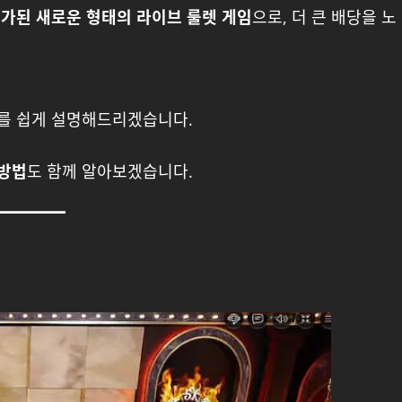
가된 새로운 형태의 라이브 룰렛 게임
으로, 더 큰 배당을 노
를 쉽게 설명해드리겠습니다.
 방법
도 함께 알아보겠습니다.