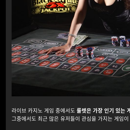
라이브 카지노 게임 중에서도
룰렛은 가장 인기 있는 
그중에서도 최근 많은 유저들이 관심을 가지는 게임이