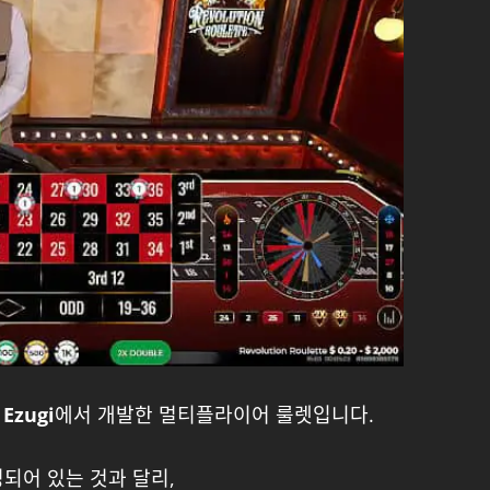
체
Ezugi
에서 개발한 멀티플라이어 룰렛입니다.
성되어 있는 것과 달리,