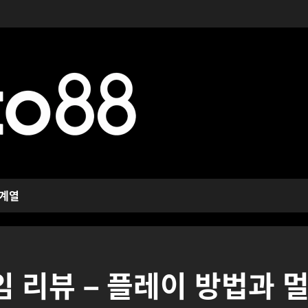
8계열
te 게임 리뷰 – 플레이 방법과 