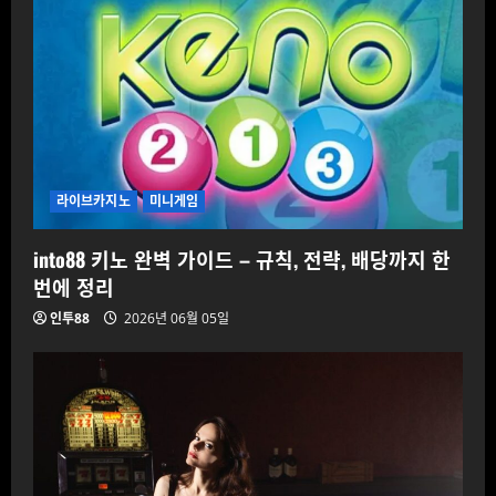
라이브카지노
미니게임
into88 키노 완벽 가이드 – 규칙, 전략, 배당까지 한
번에 정리
인투88
2026년 06월 05일