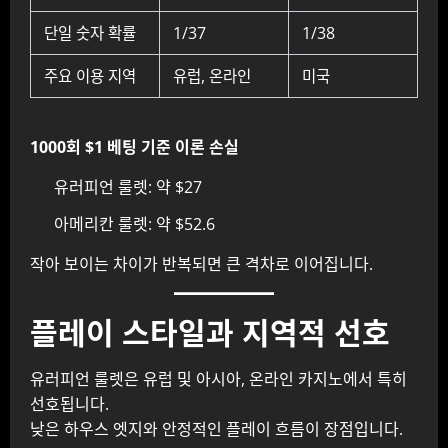
단일 숫자 확률
1/37
1/38
주요 이용 지역
유럽, 온라인
미국
1000회 $1 베팅 기준 이론 손실
유러피언 룰렛: 약 $27
아메리칸 룰렛: 약 $52.6
작아 보이는 차이가 반복되면 큰 격차로 이어집니다.
플레이 스타일과 지역적 선호
유러피언 룰렛은 유럽 및 아시아, 온라인 카지노에서 특히
선호됩니다.
낮은 하우스 엣지와 안정적인 플레이 흐름이 장점입니다.