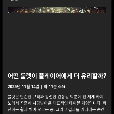
어떤 룰렛이 플레이어에게 더 유리할까?
2025년 11월 14일 | 약 11분 소요
룰렛은 단순한 규칙과 강렬한 긴장감 덕분에 전 세계 카지
노에서 꾸준히 사랑받아온 대표적인 테이블 게임입니다. 회
전하는 휠과 튀어 오르는 공, 그리고 결과를 기다리는 순간