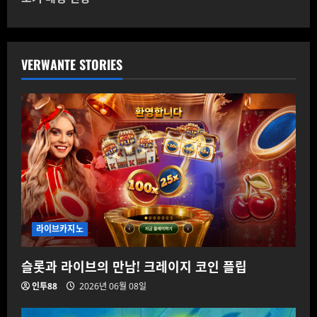
비
게
VERWANTE STORIES
이
션
라이브카지노
슬롯과 라이브의 만남! 크레이지 코인 플립
인투88
2026년 06월 08일