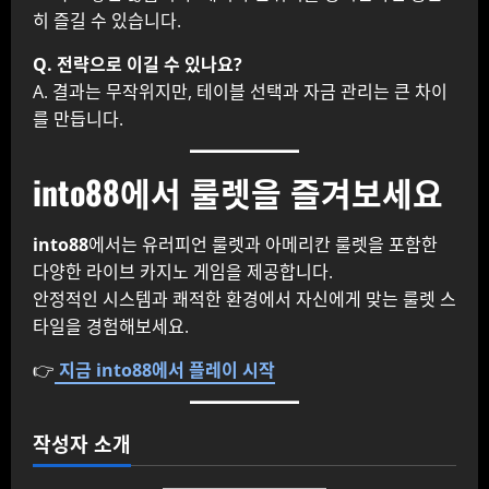
히 즐길 수 있습니다.
Q. 전략으로 이길 수 있나요?
A. 결과는 무작위지만, 테이블 선택과 자금 관리는 큰 차이
를 만듭니다.
into88에서 룰렛을 즐겨보세요
into88
에서는 유러피언 룰렛과 아메리칸 룰렛을 포함한
다양한 라이브 카지노 게임을 제공합니다.
안정적인 시스템과 쾌적한 환경에서 자신에게 맞는 룰렛 스
타일을 경험해보세요.
👉
지금 into88에서 플레이 시작
작성자 소개