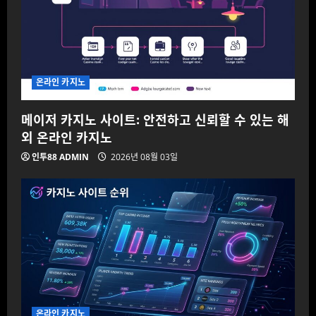
온라인 카지노
메이저 카지노 사이트: 안전하고 신뢰할 수 있는 해
외 온라인 카지노
인투88 ADMIN
2026년 08월 03일
온라인 카지노