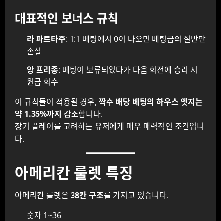
대표적인 보너스 규칙
라 파르타주
: 1:1 베팅에서 0이 나오면 베팅금의 절반만
손실
앙 프리종
: 베팅이 보류되었다가 다음 회전에 승리 시
원금 회수
이 규칙들이 적용될 경우,
짝수 배당 베팅의 하우스 엣지는
약 1.35%까지 감소
합니다.
장기 플레이를 고려하는 유저에게 매우 매력적인 조건입니
다.
아메리칸 룰렛 특징
아메리칸 룰렛은
38칸 구조
를 가지고 있습니다.
숫자 1~36