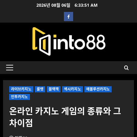
콘
2026년 08월 06일
6:33:52 AM
텐
Facebook
츠
로
바
로
가
기
기
본
메
라이브카지노
룰렛
블랙잭
섹시카지노
에볼루션카지노
뉴
인투카지노
온라인 카지노 게임의 종류와 그
차이점