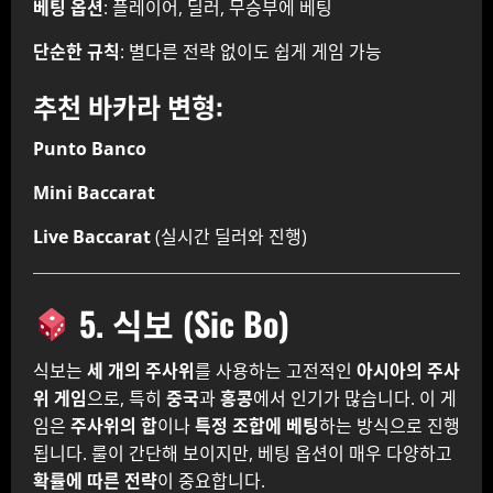
베팅 옵션
: 플레이어, 딜러, 무승부에 베팅
단순한 규칙
: 별다른 전략 없이도 쉽게 게임 가능
추천 바카라 변형:
Punto Banco
Mini Baccarat
Live Baccarat
(실시간 딜러와 진행)
5.
식보 (Sic Bo)
식보는
세 개의 주사위
를 사용하는 고전적인
아시아의 주사
위 게임
으로, 특히
중국
과
홍콩
에서 인기가 많습니다. 이 게
임은
주사위의 합
이나
특정 조합에 베팅
하는 방식으로 진행
됩니다. 룰이 간단해 보이지만, 베팅 옵션이 매우 다양하고
확률에 따른 전략
이 중요합니다.