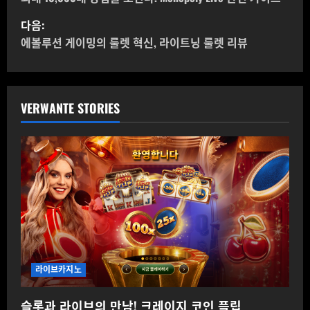
시
최대 10,000배 당첨을 노린다! Monopoly Live 완전 가이드
다음:
물
에볼루션 게이밍의 룰렛 혁신, 라이트닝 룰렛 리뷰
내
비
VERWANTE STORIES
게
이
션
라이브카지노