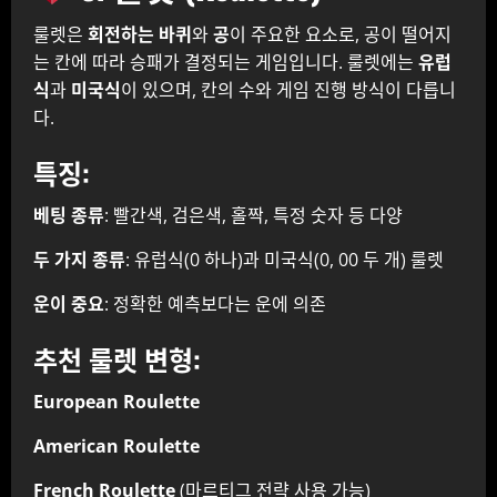
룰렛은
회전하는 바퀴
와
공
이 주요한 요소로, 공이 떨어지
는 칸에 따라 승패가 결정되는 게임입니다. 룰렛에는
유럽
식
과
미국식
이 있으며, 칸의 수와 게임 진행 방식이 다릅니
다.
특징:
베팅 종류
: 빨간색, 검은색, 홀짝, 특정 숫자 등 다양
두 가지 종류
: 유럽식(0 하나)과 미국식(0, 00 두 개) 룰렛
운이 중요
: 정확한 예측보다는 운에 의존
추천 룰렛 변형:
European Roulette
American Roulette
French Roulette
(마르티그 전략 사용 가능)