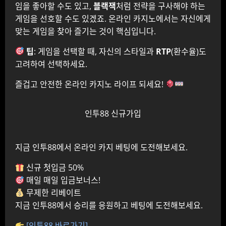
임을 좋아할 수도 있고,
블랙잭
처럼 전략을 구사해야 하는
게임을 선호할 수도 있겠죠. 온라인 카지노에서는 자신에게
맞는 게임을 찾아 즐기는 것이 핵심입니다.
팁
: 게임을 선택할 때, 자신의 스타일과
RTP
(환수율)도
고려하여 선택하세요.
즐겁고 안전한 온라인 카지노 라이프 되세요!
인투88 신규가입
지금 인투88에서 온라인 카지 베팅에 도전해보세요.
신규 첫입금 50%
매일 매일 입금보너스!
무제한 리베이트
지금 인투88에서 승리를 응원하고 베팅에 도전해보세요.