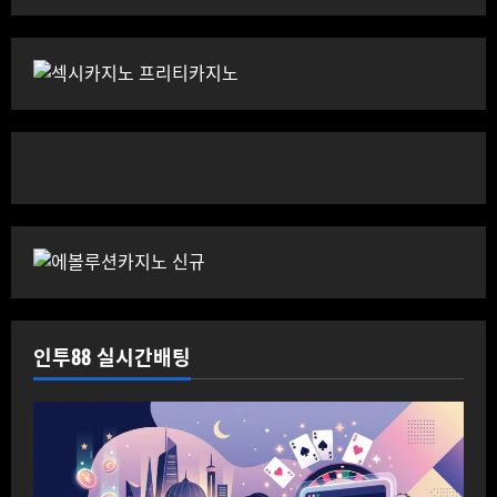
인투88 실시간배팅