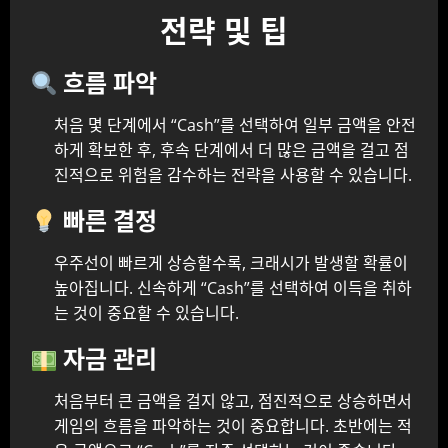
전략 및 팁
흐름 파악
처음 몇 단계에서 “Cash”를 선택하여 일부 금액을 안전
하게 확보한 후, 후속 단계에서 더 많은 금액을 걸고 점
진적으로 위험을 감수하는 전략을 사용할 수 있습니다.
빠른 결정
우주선이 빠르게 상승할수록, 크래시가 발생할 확률이
높아집니다. 신속하게 “Cash”를 선택하여 이득을 취하
는 것이 중요할 수 있습니다.
자금 관리
처음부터 큰 금액을 걸지 않고, 점진적으로 상승하면서
게임의 흐름을 파악하는 것이 중요합니다. 초반에는 적