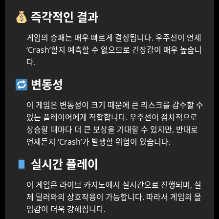
즉각적인 결과
게임의 승패는 매우 빠르게 결정됩니다. 우주선이 언제
‘Crash’할지 예측할 수 없으므로 긴장감이 매우 높습니
다.
변동성
이 게임은 변동성이 크기 때문에 큰 리스크를 감수할 수
있는 플레이어에게 적합합니다. 우주선이 점차적으로
상승할 때마다 더 큰 보상을 기대할 수 있지만, 반대로
언제든지 ‘Crash’가 발생할 위험이 있습니다.
실시간 플레이
이 게임은 라이브 카지노에서 실시간으로 진행되며, 실
제 딜러와의 상호작용이 가능합니다. 따라서 게임의 몰
입감이 더욱 강해집니다.