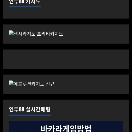
인투88 카지노
인투88 실시간배팅