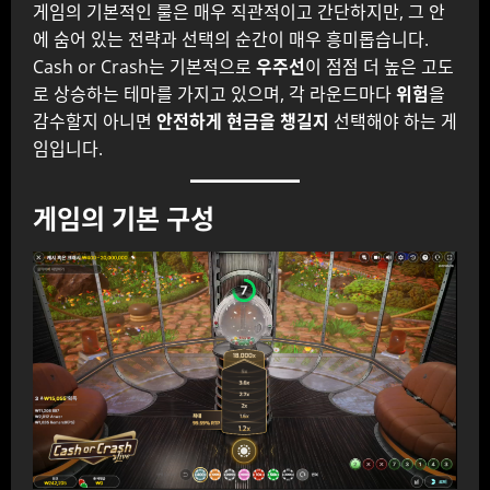
게임의 기본적인 룰은 매우 직관적이고 간단하지만, 그 안
에 숨어 있는 전략과 선택의 순간이 매우 흥미롭습니다.
Cash or Crash는 기본적으로
우주선
이 점점 더 높은 고도
로 상승하는 테마를 가지고 있으며, 각 라운드마다
위험
을
감수할지 아니면
안전하게 현금을 챙길지
선택해야 하는 게
임입니다.
게임의 기본 구성