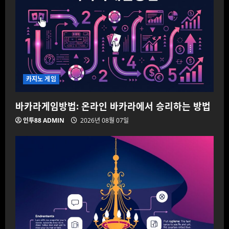
카지노 게임
바카라게임방법: 온라인 바카라에서 승리하는 방법
인투88 ADMIN
2026년 08월 07일