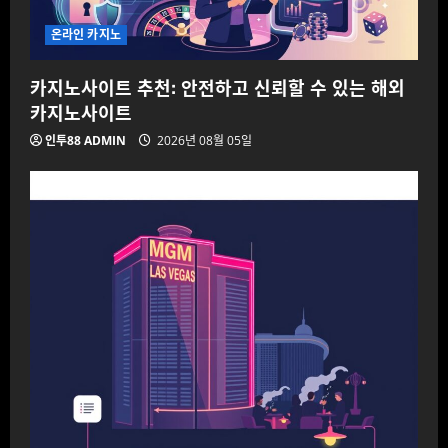
온라인 카지노
카지노사이트 추천: 안전하고 신뢰할 수 있는 해외
카지노사이트
인투88 ADMIN
2026년 08월 05일