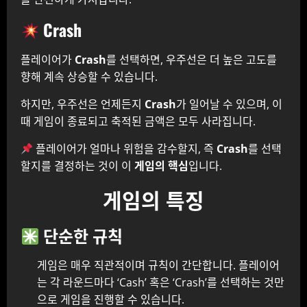
Crash
플레이어가
Crash
를 선택하면, 우주선은 더 높은 고도를
향해 계속 상승할 수 있습니다.
하지만, 우주선은 언제든지
Crash
가 일어날 수 있으며, 이
때 게임이 종료되고 축적된 금액은 모두 사라집니다.
플레이어가 얼마나 위험을 감수할지, 즉
Crash
를 선택
할지를 결정하는 것이 이
게임의 핵심
입니다.
게임의 특징
단순한 규칙
게임은 매우 직관적이며 규칙이 간단합니다. 플레이어
는 각 라운드마다 ‘Cash’ 혹은 ‘Crash’를 선택하는 것만
으로 게임을 진행할 수 있습니다.