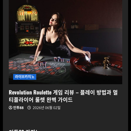
라이브카지노
Revolution Roulette 게임 리뷰 – 플레이 방법과 멀
티플라이어 룰렛 완벽 가이드
인투88
2026년 06월 02일