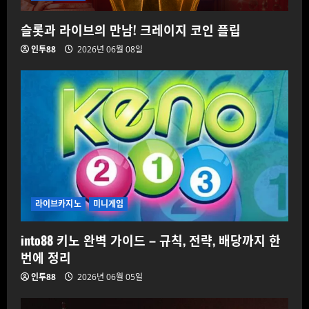
슬롯과 라이브의 만남! 크레이지 코인 플립
인투88
2026년 06월 08일
라이브카지노
미니게임
into88 키노 완벽 가이드 – 규칙, 전략, 배당까지 한
번에 정리
인투88
2026년 06월 05일