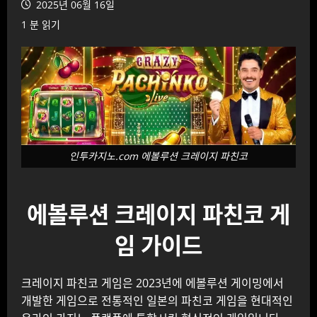
2025년 06월 16일
1 분 읽기
인투카지노.com 에볼루션 크레이지 파친코
에볼루션 크레이지 파친코 게
임 가이드
크레이지 파친코 게임은 2023년에 에볼루션 게이밍에서
개발한 게임으로 전통적인 일본의 파친코 게임을 현대적인