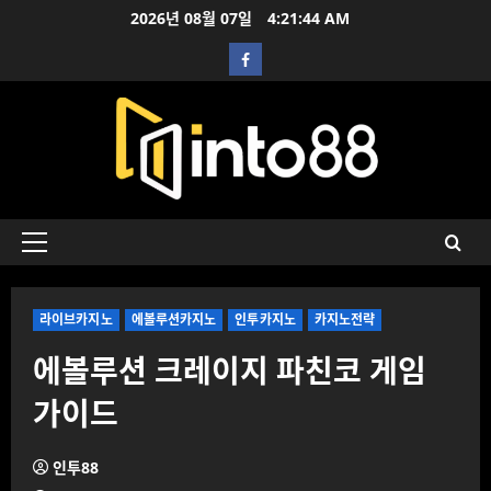
콘
2026년 08월 07일
4:21:45 AM
텐
Facebook
츠
로
바
로
가
기
기
본
메
라이브카지노
에볼루션카지노
인투카지노
카지노전략
뉴
에볼루션 크레이지 파친코 게임
가이드
인투88