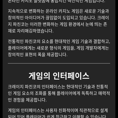
온라인 카지노 플랫폼에 통합시킨 혁신적인 게임입니다.
지속적으로 변화하는 온라인 카지노 게임은 새로운 기술과
창의적인 아이디어가 끊임없이 도입되고 있습니다. 크레이
지 파친코는 이러한 변화하는 게임 환경에서 눈에 띄는 존
재로 자리매김하였습니다.
전통적인 파친코의 요소를 현대적인 게임 기술과 결합하고,
플레이어에게는 새로운 형식의 게임을, 게임 개발자에게는
창의적인 표현의 폭을 제공합니다.
게임의 인터페이스
크레이지 파친코의 인터페이스는 현대적인 기술과 전통적
인 게임 요소의 조화를 통해 플레이어에게 독특하고 매력적
인 경험을 제공합니다.
게임의 인터페이스는 사용자 친화적이며 직관적으로 설계
되어 있어 플레이어가 쉽게 접근하고 이해할 수 있습니다.