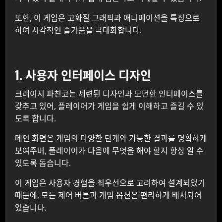
또한, 이 게임은 고화질 그래픽과 애니메이션을 특징으로
하여 시각적인 즐거움을 극대화합니다.
1. 사용자 인터페이스 디자인
크레이지 파친코는 세련된 디자인과 모던한 인터페이스를
갖추고 있어, 플레이어가 게임을 쉽게 이해하고 즐길 수 있
도록 합니다.
메인 화면은 게임의 다양한 단계와 가능한 결과를 명확하게
보여주며, 플레이어가 다음에 무엇을 해야 할지 항상 알 수
있도록 돕습니다.
이 게임은 사용자 경험을 최우선으로 고려하여 설계되었기
때문에, 모든 제어 버튼과 게임 옵션은 편리하게 배치되어
있습니다.