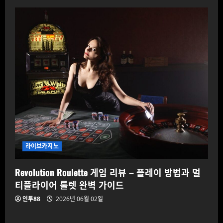
라이브카지노
Revolution Roulette 게임 리뷰 – 플레이 방법과 멀
티플라이어 룰렛 완벽 가이드
인투88
2026년 06월 02일