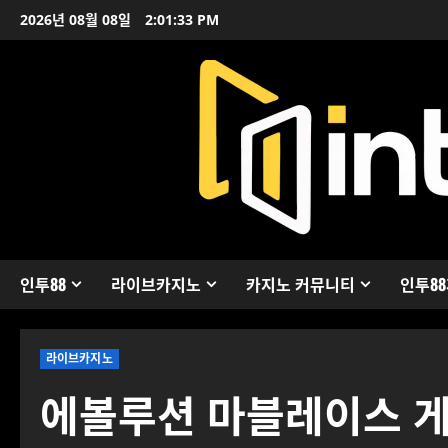
콘
2026년 08월 08일
2:01:34 PM
텐
츠
로
바
로
가
기
인투88
라이브카지노
카지노 커뮤니티
인투8
라이브카지노
에볼루션 마블레이스 