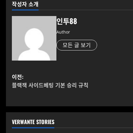
작성자 소개
인투88
Author
모든 글 보기
게
이전:
블랙잭 사이드베팅 기본 승리 규칙
시
물
내
VERWANTE STORIES
비