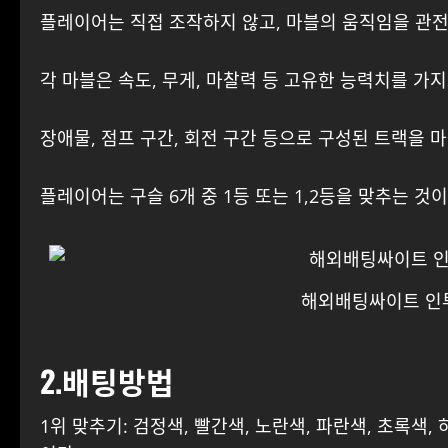
플레이어는 직접 조작하지 않고, 마블의 움직임을 관
각 마블은 속도, 무게, 마찰력 등 고유한 능력치를 가
장애물, 점프 구간, 회전 구간 등으로 구성된 트랙을
플레이어는 구슬 6개 중 1등 또는 1,2등을 맞추는 것이
해외배팅싸이트 인
2.배팅방법
1위 맞추기: 검정색, 빨간색, 노란색, 파란색, 초록색,