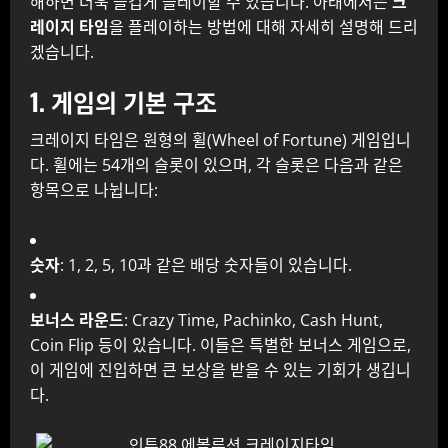
해하면 더욱 즐겁게 플레이할 수 있습니다. 아래에서는
크
레이지 타임
을 플레이하는 방법에 대해 자세히 설명해 드리
겠습니다.
1. 게임의 기본 구조
크레이지 타임은 원형의 휠(Wheel of Fortune) 게임입니
다. 휠에는 54개의 슬롯이 있으며, 각 슬롯은 다음과 같은
항목으로 나뉩니다:
숫자
: 1, 2, 5, 10과 같은 배당 숫자들이 있습니다.
보너스 라운드
: Crazy Time, Pachinko, Cash Hunt,
Coin Flip 등이 있습니다. 이들은 특별한 보너스 게임으로,
이 게임에 진입하면 큰 보상을 받을 수 있는 기회가 생깁니
다.