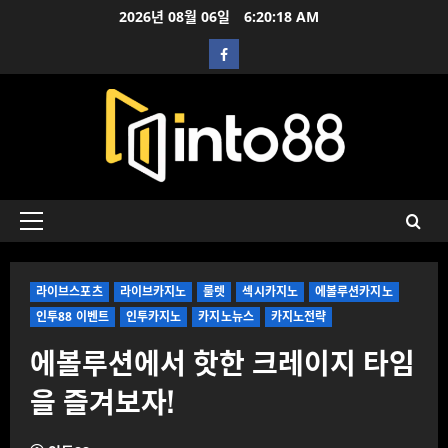
콘
2026년 08월 06일
6:20:19 AM
텐
Facebook
츠
로
바
로
가
기
기
본
메
라이브스포츠
라이브카지노
룰렛
섹시카지노
에볼루션카지노
뉴
인투88 이벤트
인투카지노
카지노뉴스
카지노전략
에볼루션에서 핫한 크레이지 타임
을 즐겨보자!