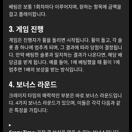
베팅은 보통 1회차마다 이루어지며, 원하는 항목에 금액을
걸고 플레이합니다.
3. 게임 진행
게임은 진행자가 휠을 돌리면 시작됩니다. 휠이 돌고, 각 슬
롯 중 하나에 멈추게 되며, 그 결과에 따라 당첨이 결정됩니
다. 만약 베팅한 슬롯과 일치하는 결과가 나온다면, 해당 배
당금을 받게 됩니다. 예를 들어, 1에 베팅했을 때 휠이 1에
멈추면 1배의 보상을 받는 방식입니다.
4. 보너스 라운드
크레이지 타임의 매력적인 부분은 바로 보너스 라운드입니
다. 4가지 보너스 라운드가 있으며, 이들은 각각 다음과 같
은 특징을 가집니다: