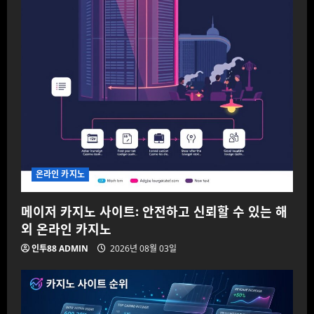
온라인 카지노
메이저 카지노 사이트: 안전하고 신뢰할 수 있는 해
외 온라인 카지노
인투88 ADMIN
2026년 08월 03일