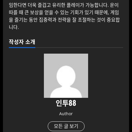
임한다면 더욱 즐겁고 유리한 플레이가 가능합니다. 운이
따를 때 큰 보상을 얻을 수 있는 기회가 있기 때문에, 게임
을 즐기는 동안 집중력과 전략을 잘 조절하는 것이 중요합
니다.
작성자 소개
인투88
Author
모든 글 보기