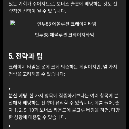
있는 기회가 주어지므로, 보너스 슬롯에 베팅하는 것도 전
략적인 선택이 될 수 있습니다.
인투88 에볼루션 크레이지타임
5. 전략과 팁
크레이지 타임은 운에 크게 의존하는 게임이지만, 몇 가지
전략을 고려해볼 수 있습니다:
분산 베팅
: 한 가지 항목에 집중하기보다는 여러 항목에 분
산해서 베팅하는 전략이 유리할 수 있습니다. 예를 들어, 숫
자 1, 2, 5, 10과 보너스 라운드에 골고루 베팅을 하면, 다양
한 상황에 대응할 수 있습니다.