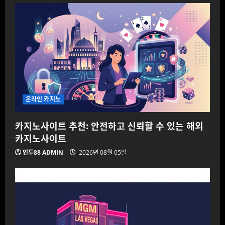
온라인 카지노
카지노사이트 추천: 안전하고 신뢰할 수 있는 해외
카지노사이트
인투88 ADMIN
2026년 08월 05일