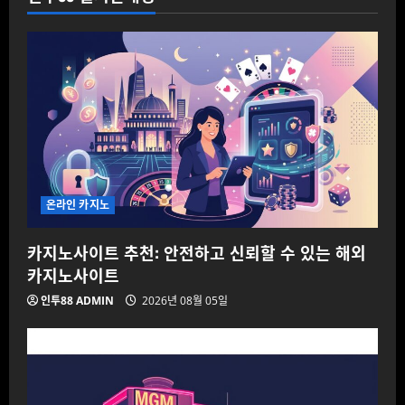
온라인 카지노
카지노사이트 추천: 안전하고 신뢰할 수 있는 해외
카지노사이트
인투88 ADMIN
2026년 08월 05일