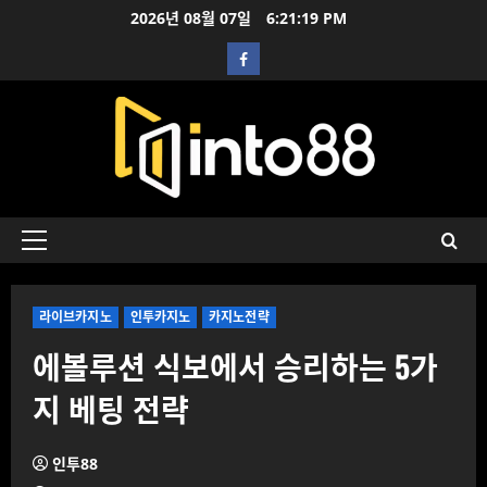
콘
2026년 08월 07일
6:21:20 PM
텐
Facebook
츠
로
바
로
가
기
기
본
메
라이브카지노
인투카지노
카지노전략
뉴
에볼루션 식보에서 승리하는 5가
지 베팅 전략
인투88