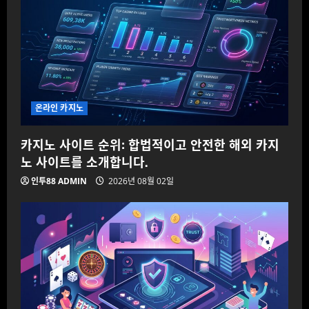
온라인 카지노
카지노 사이트 순위: 합법적이고 안전한 해외 카지
노 사이트를 소개합니다.
인투88 ADMIN
2026년 08월 02일