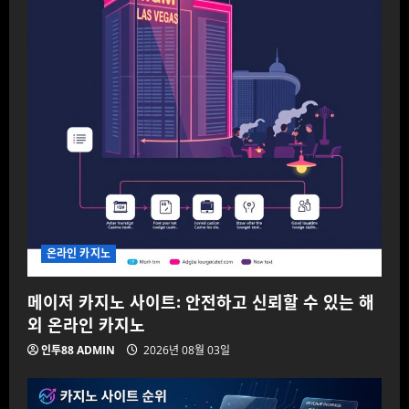
온라인 카지노
메이저 카지노 사이트: 안전하고 신뢰할 수 있는 해
외 온라인 카지노
인투88 ADMIN
2026년 08월 03일