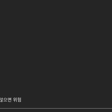
않으면 위험