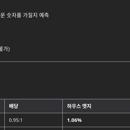
 가까운 숫자를 가질지 예측
불가)
배당
하우스 엣지
0.95:1
1.06%