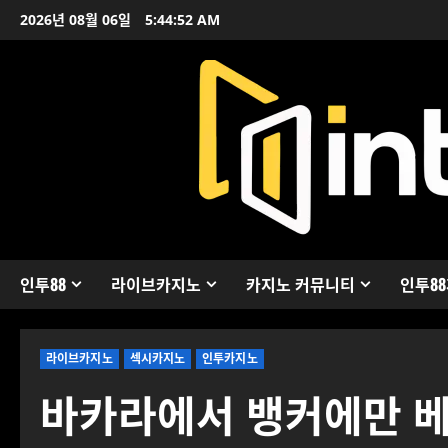
콘
2026년 08월 06일
5:44:52 AM
텐
츠
로
바
로
가
기
인투88
라이브카지노
카지노 커뮤니티
인투8
라이브카지노
섹시카지노
인투카지노
바카라에서 뱅커에만 베