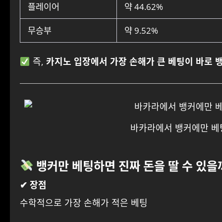
플레이어
약 44.62%
무승부
약 9.52%
즉,
카지노 입장에서 가장 손해가 큰 베팅이 바로 
바카라에서 뱅커에만 베
뱅커만 베팅하면 진짜 돈을 딸 수 있을
✔ 장점
수학적으로 가장 손해가 적은 베팅