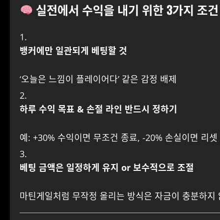
실전에서 수익을 내기 위한 3가지 조건
뱅커에만 일관되게 베팅할 것
‘오늘은 느낌이 플레이어다’ 같은 감정 배제
하루 수익 목표 & 손절 라인 반드시 정하기
예: +30% 수익이면 무조건 종료, -20% 손실이면 리셋
베팅 금액은 일정하게 유지 or 보수적으로 조절
마틴게일처럼 무작정 올리는 방식은 자금이 충분하지 