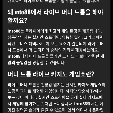
매혹적인
라이브 머니 드롭
을 손쉽게 즐길 수 있습니다!
왜
into88
에서 라이브 머니 드롭을 해야
할까요?
into88
는 플레이어에게
최고의 게임 환경
을 제공합니다.
생동감 넘치는
실시간 스트리밍
, 유능한 딜러, 그리고 매력
적인
보너스 혜택
까지. 이 모든 요소가 결합되어
라이브 머
니 드롭
에서 더 큰 재미와 승리의 기회를 제공하는데요.
into88
에서 머니 드롭을 즐기면 그 어느 때보다 강력한
게
임의 몰입감
을 경험할 수 있습니다.
머니 드롭 라이브 카지노 게임쇼란?
라이브 머니 드롭
은 긴장감 넘치는 실시간
카지노 게임쇼
의
느낌을 그대로 재현한 게임입니다. 하지만 단순히 TV에서
보는 것이 아니라,
실시간 스트리밍
을 통해
실제 카지노에
서 게임에 참여
하는 것처럼 느껴집니다.
into88
에서는 이
멋진 경험을 손쉽게 즐길 수 있으며, 언제 어디서나
온라인