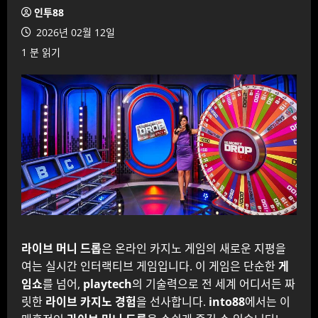
인투88
2026년 02월 12일
1 분 읽기
라이브 머니 드롭
은 온라인 카지노 게임의 새로운 지평을
여는 실시간 인터랙티브 게임입니다. 이 게임은 단순한
게
임쇼
를 넘어,
playtech
의 기술력으로 전 세계 어디서든 짜
릿한
라이브 카지노 경험
을 선사합니다.
into88
에서는 이