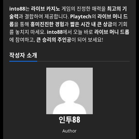
into88
는
라이브 카지노
게임의 진정한 매력을
최고의 기
술력
과 결합하여 제공합니다.
Playtech
의
라이브 머니 드
롭
을 통해
흥미진진한 경험
과
짧은 시간 내 큰 상금
의 기회
를 놓치지 마세요.
into88
에서 오늘 바로
라이브 머니 드롭
에 참여하고,
큰 승리의 주인공
이 되어 보세요!
작성자 소개
인투88
Author