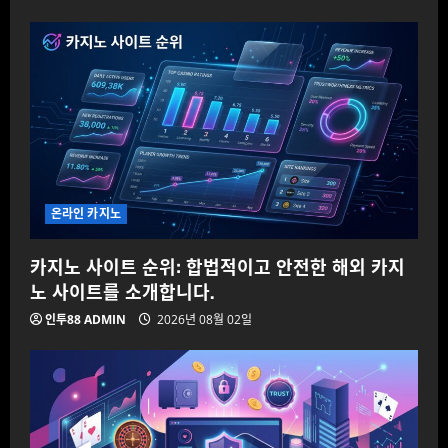
온라인 카지노
카지노 사이트 순위: 합법적이고 안전한 해외 카지
노 사이트를 소개합니다.
인투88 ADMIN
2026년 08월 02일