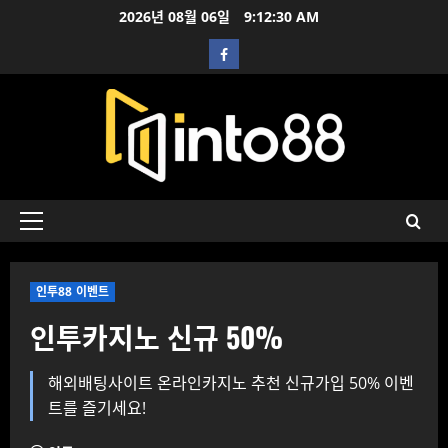
콘
2026년 08월 06일
9:12:30 AM
텐
Facebook
츠
로
바
로
가
기
기
본
메
인투88 이벤트
뉴
인투카지노 신규 50%
해외배팅사이트 온라인카지노 추천 신규가입 50% 이벤
트를 즐기세요!