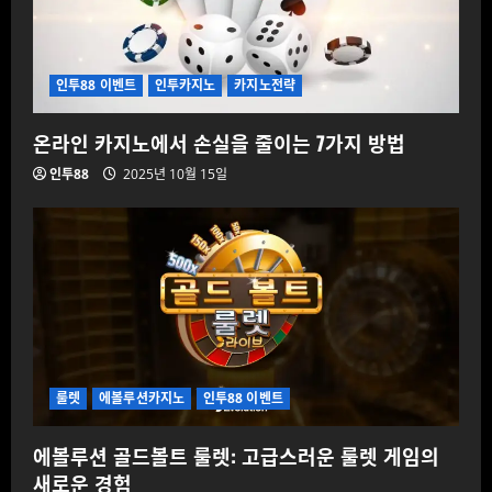
션
인투88 이벤트
인투카지노
카지노전략
온라인 카지노에서 손실을 줄이는 7가지 방법
인투88
2025년 10월 15일
룰렛
에볼루션카지노
인투88 이벤트
에볼루션 골드볼트 룰렛: 고급스러운 룰렛 게임의
새로운 경험