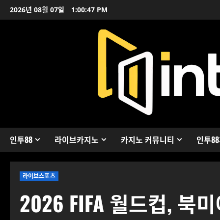
콘
2026년 08월 07일
1:00:48 PM
텐
츠
로
바
로
가
기
인투88
라이브카지노
카지노 커뮤니티
인투8
라이브스포츠
2026 FIFA 월드컵, 