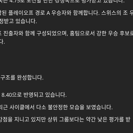
한국은 4.75로 도전할 만한 경쟁국으로 평가받고 있습니다.
함된 플레이오프 경로 A 우승자와 함께합니다. 스위스의 조 
인정받고 있습니다.
오프 진출자와 함께 구성되었으며, 홈팀으로서 강한 우승 후보
다.
 구조를 완성합니다.
 8.40으로 반영되고 있습니다.
, 최근 사이클에서 다소 불안정한 모습을 보였습니다.
인 강점을 지니고 있지만 상위 그룹보다는 약간 낮은 평가를 받