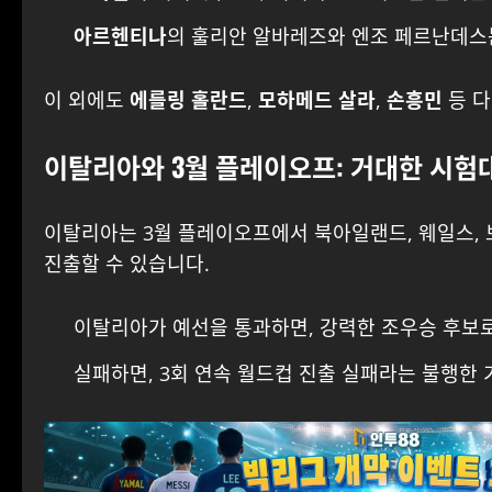
아르헨티나
의 훌리안 알바레즈와 엔조 페르난데스
이 외에도
에를링 홀란드
,
모하메드 살라
,
손흥민
등 다
이탈리아와 3월 플레이오프: 거대한 시험
이탈리아는 3월 플레이오프에서 북아일랜드, 웨일스,
진출할 수 있습니다.
이탈리아가 예선을 통과하면, 강력한 조우승 후보
실패하면, 3회 연속 월드컵 진출 실패라는 불행한 