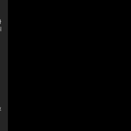
사
니
호