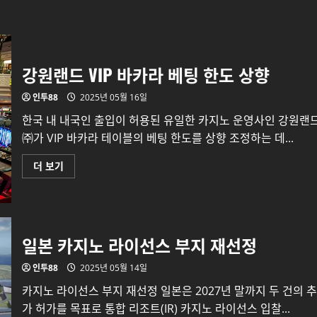
강원랜드 VIP 바카라 베팅 한도 상향
인투88
2025년 05월 16일
한국 내 내국인 출입이 허용된 유일한 카지노 운영사인 강원랜
㈜가 VIP 바카라 테이블의 베팅 한도를 상향 조정하는 데...
강
더 보기
원
랜
드
VIP
바
카
라
일본 카지노 라이선스 부지 재선정
베
팅
한
인투88
2025년 05월 14일
도
상
카지노 라이선스 부지 재선정 일본은 2027년 말까지 두 건의 추
향
에
가 허가를 목표로 통합 리조트(IR) 카지노 라이선스 입찰...
대