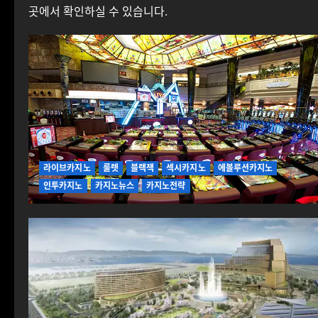
곳에서 확인하실 수 있습니다.
라이브카지노
룰렛
블랙잭
섹시카지노
에볼루션카지노
인투카지노
카지노뉴스
카지노전략