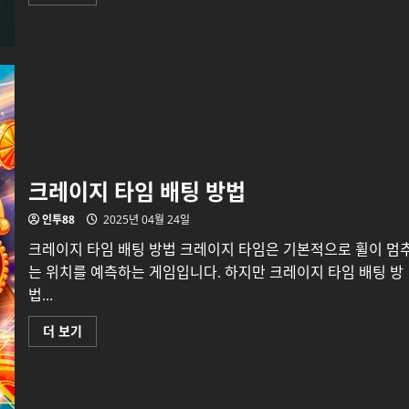
바
베
(생
팅
활
하
바
자
카
에
라)
대
를
해
들
더
어
읽
본
어
적
보
있
기
나
요?
에
크레이지 타임 배팅 방법
대
해
더
인투88
2025년 04월 24일
읽
어
크레이지 타임 배팅 방법 크레이지 타임은 기본적으로 휠이 멈
보
기
는 위치를 예측하는 게임입니다. 하지만 크레이지 타임 배팅 방
법...
크
더 보기
레
이
지
타
임
배