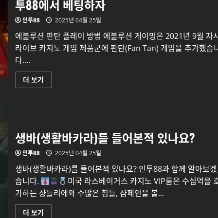
투88에서 베팅하자
알
아
보
인투88
2025년 04월 25일
고
플
에볼루션 판탄 플레이 방법 에볼루션 게이밍은 2021년 9월 자
레
이
라이브 카지노 게임 제품군에 판탄(Fan Tan) 게임을 추가했습
하
자
다....
에
대
해
에
더 보기
더
볼
읽
루
어
션
보
판
기
탄
플
레
생바(생활바카라)를 들어본적 있나요?
이
방
법
인투88
2025년 04월 25일
을
알
아
생바(생활바카라)를 들어본적 있나요? 인투88과 함께 알아보겠
보
습니다.
미국 라스베이거스 카지노 VIP룸은 수십억을 
고
인
가하는 샹들리에와 수많은 칩들, 샴페인을 볼...
투
88
에
생
더 보기
서