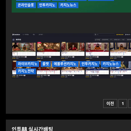
온라인슬롯
인투카지노
카지노뉴스
라이브카지노
룰렛
에볼루션카지노
인투카지노
카지노뉴스
카지노전략
글
이전
1
페
이
인투88 실시간배팅