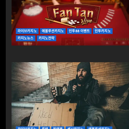
라이브카지노
에볼루션카지노
인투88 이벤트
인투카지노
카지노뉴스
카지노전략