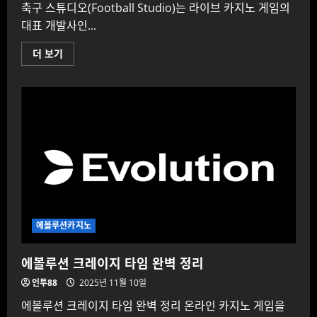
축구 스튜디오(Football Studio)는 라이브 카지노 게임의
대표 개발사인...
라
더 보기
이
브
카
지
노
와
축
구
의
만
남
–
축
구
스
튜
디
에볼루션카지노
오
게
임
에볼루션 크레이지 타임 완벽 정리
소
개
에
인투88
2025년 11월 10일
대
해
에볼루션 크레이지 타임 완벽 정리 온라인 카지노 게임을
더