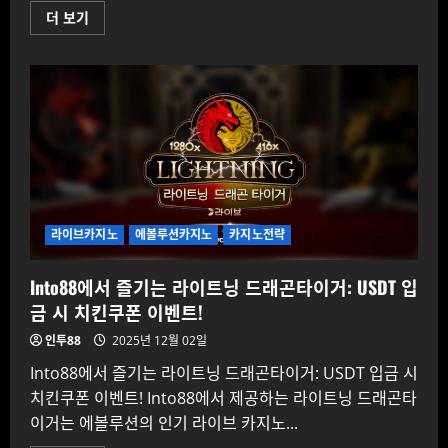
into88
더 보기
에
서
즐
기
는
대
박
스
릴!
에
볼
루
션
Marble
Race(구
라이브카지노
에볼루션카지노
카지노전략
슬
레
이
스)
Into88에서 즐기는 라이트닝 드래곤타이거: USDT 입
완
금 시 치킨쿠폰 이벤트!
전
분
석
인투88
2025년 12월 02일
에
대
Into88에서 즐기는 라이트닝 드래곤타이거: USDT 입금 시
해
더
치킨쿠폰 이벤트! Into88에서 제공하는 라이트닝 드래곤타
읽
이거는 에볼루션의 인기 라이브 카지노...
어
보