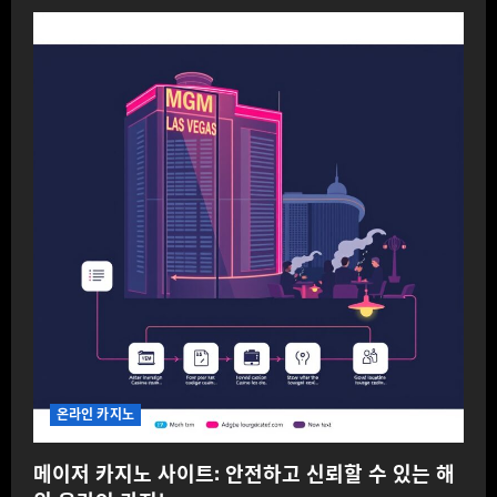
온라인 카지노
메이저 카지노 사이트: 안전하고 신뢰할 수 있는 해