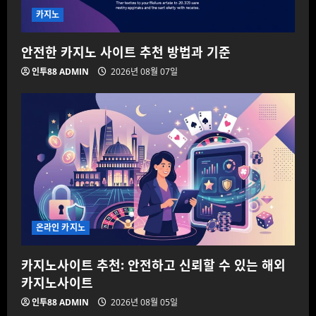
카지노
안전한 카지노 사이트 추천 방법과 기준
인투88 ADMIN
2026년 08월 07일
온라인 카지노
카지노사이트 추천: 안전하고 신뢰할 수 있는 해외
카지노사이트
인투88 ADMIN
2026년 08월 05일