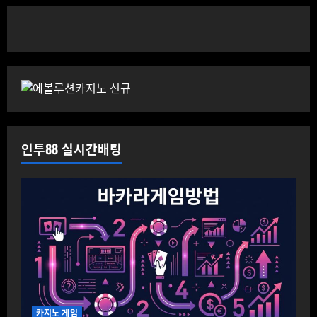
보
기
인투88 실시간배팅
카지노 게임