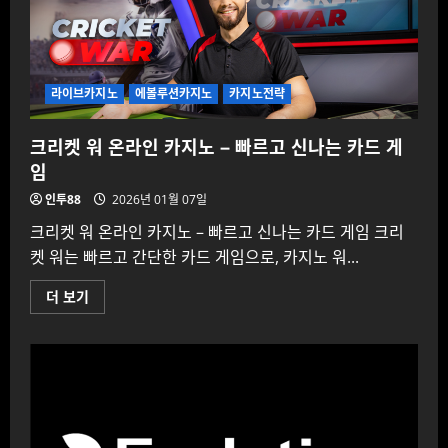
에
볼
루
션
카
지
라이브카지노
에볼루션카지노
카지노전략
노
인
기
게
크리켓 워 온라인 카지노 – 빠르고 신나는 카드 게
임,
승
임
률
높
인투88
2026년 01월 07일
고
이
크리켓 워 온라인 카지노 – 빠르고 신나는 카드 게임 크리
벤
트
켓 워는 빠르고 간단한 카드 게임으로, 카지노 워...
풍
성
에
크
더 보기
대
리
해
켓
더
워
읽
온
어
라
보
인
기
카
지
노
–