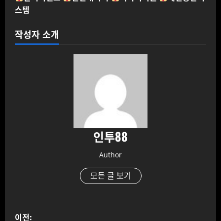
스템
작성자 소개
인투88
Author
모든 글 보기
게
이전: