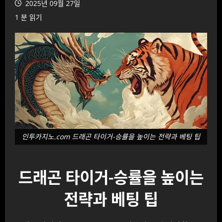
2025년 09월 27일
1 분 읽기
인투카지노.com 드래곤 타이거-승률을 높이는 전략과 베팅 팁
드래곤 타이거-승률을 높이는
전략과 베팅 팁