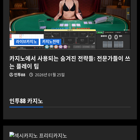
라이브카지노
카지노전략
카지노에서 사용되는 숨겨진 전략들: 전문가들이 쓰
는 플레이 팁
인투88
2026년 01월 25일
인투88 카지노