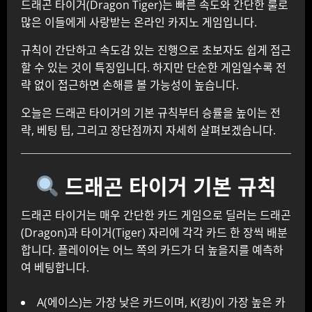
드래곤 타이거(Dragon Tiger)는 빠른 속도와 간단한 룰로
많은 이들에게 사랑받는 온라인 카지노 게임입니다.
규칙이 간단하고 속도감 있는 진행으로 초보자도 쉽게 접근
할 수 있는 것이 특징입니다. 하지만 단순한 게임일수록 전
략 없이 접근하면 손해를 볼 가능성이 높습니다.
오늘은 드래곤 타이거의 기본 규칙부터 승률을 높이는 전
략, 베팅 팁, 그리고 장단점까지 자세히 살펴보겠습니다.
드래곤 타이거 기본 규칙
드래곤 타이거는 매우 간단한 카드 게임으로 딜러는 드래곤
(Dragon)과 타이거(Tiger) 자리에 각각 카드 한 장씩 배분
합니다. 플레이어는 어느 쪽의 카드가 더 높을지를 예측하
여 베팅합니다.
A(에이스)는 가장 낮은 카드이며, K(킹)이 가장 높은 카