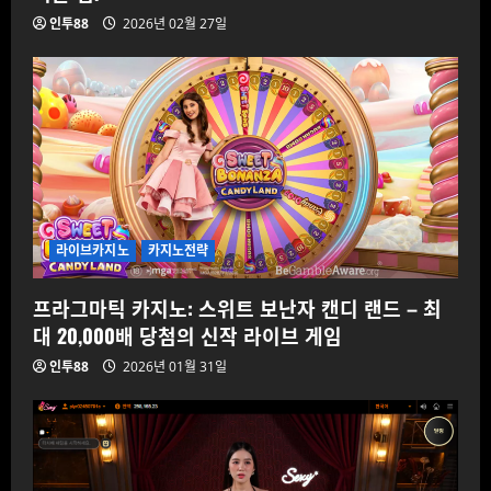
인투88
2026년 02월 27일
라이브카지노
카지노전략
프라그마틱 카지노: 스위트 보난자 캔디 랜드 – 최
대 20,000배 당첨의 신작 라이브 게임
인투88
2026년 01월 31일