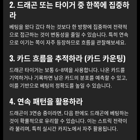
2. 드래곤 또는 타이거 중 한쪽에 집중하
라
베팅을 왔다 갔다 하는 것보다 한 방향에 집중하여 전략적
으로 접근하는 것이 변동성을 줄일 수 있습니다. 특히 연속
으로 이기는 쪽이 자주 등장하므로 흐름을 관찰해보세요.
3. 카드 흐름을 추적하라 (카드 카운팅)
드래곤 타이거는 보통 6~8덱을 사용합니다. 나온 카드를
기억하거나 기록하면 남은 카드의 분포를 예측할 수 있고,
이를 기반으로 베팅의 정확도를 높일 수 있습니다.
4. 연속 패턴을 활용하라
드래곤이 3연승 중이라면, 다음 판에도 드래곤에 베팅하는
것이 확률적으로 유리할 수 있습니다. 이는 스트릭 전략이
라 불리며, 특히 실시간 카지노에서 자주 활용됩니다.