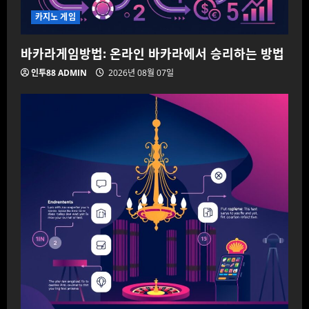
카지노 게임
바카라게임방법: 온라인 바카라에서 승리하는 방법
인투88 ADMIN
2026년 08월 07일